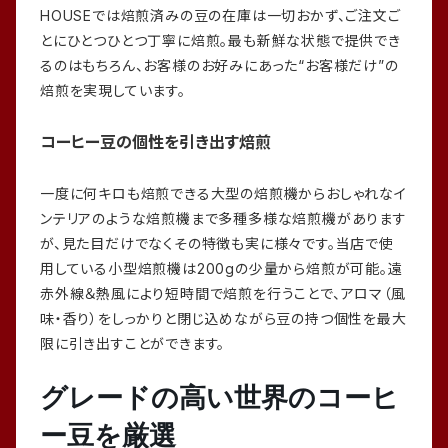
HOUSEでは焙煎済みの豆の在庫は一切おかず、ご注文ご
とにひとつひとつ丁寧に焙煎。最も新鮮な状態で提供でき
るのはもちろん、お客様のお好みにあった“お客様だけ”の
焙煎を実現しています。
コーヒー豆の個性を引き出す焙煎
一度に何キロも焙煎できる大型の焙煎機からおしゃれなイ
ンテリアのような焙煎機まで多種多様な焙煎機があります
が、見た目だけでなくその特徴も実に様々です。当店で使
用している小型焙煎機は200gの少量から焙煎が可能。遠
赤外線＆熱風により短時間で焙煎を行うことで、アロマ（風
味・香り）をしっかりと閉じ込めながら豆の持つ個性を最大
限に引き出すことができます。
グレードの高い世界のコーヒ
ー豆を厳選