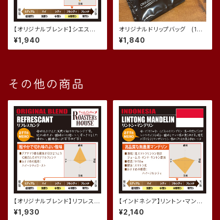
【オリジナルブレンド】シエス
オリジナルドリップバッグ (10
タ (200g)
個入り)
¥1,940
¥1,840
その他の商品
【オリジナルブレンド】リフレスカ
【インドネシア】リントン・マンデ
ンテ (200g)
リン (200g)
¥1,930
¥2,140