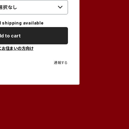
選択なし
l shipping available
d to cart
にお住まいの方向け
通報する