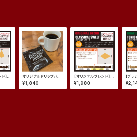
ンド】リ
オリジナルドリップバッ
【オリジナルブレンド】ク
【ブラ
00g)
グ (10個入り)
ラシカル・スイート (2
ダ D
¥1,840
¥1,980
¥2,1
00g)
リー） 