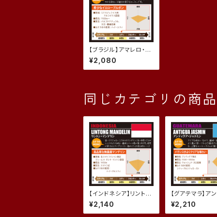
【ブラジル】アマレロ・ブ
ルボン アルコイリス農
¥2,080
園 (200g)
同じカテゴリの商
【インドネシア】リント
【グアテマラ】ア
ン・マンデリン (200
ア・ジャスミン (
¥2,140
¥2,210
g)
g)