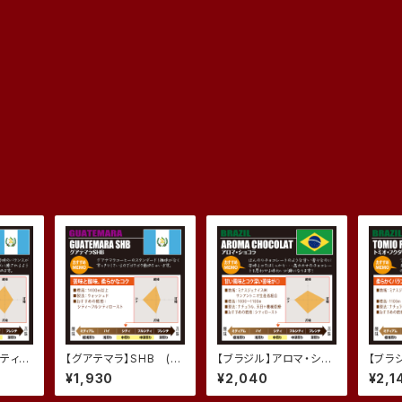
品
ンティグ
【グアテマラ】SHB (2
【ブラジル】アロマ・ショ
【ブラ
200
00g)
コラ (200g)
ダ D
¥1,930
¥2,040
¥2,1
リー） 