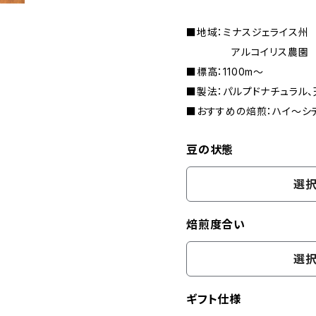
■地域：ミナスジェライス州
アルコイリス農園
■標高：1100m〜
■製法：パルプドナチュラル
■おすすめの焙煎：ハイ〜シ
豆の状態
選択
焙煎度合い
選択
ギフト仕様