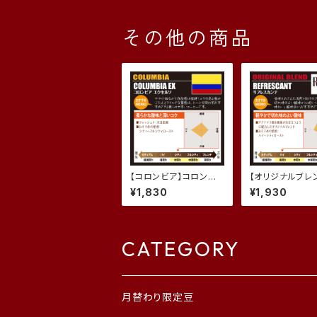
その他の商品
【コロンビア】コロンビ
【オリジナルブレ
アＥＸ (200g)
フレスカンテ (2
¥1,830
¥1,930
CATEGORY
月替わり限定豆